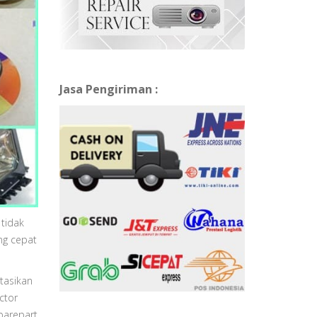
Jasa Pengiriman :
 tidak
ng cepat
tasikan
ctor
parepart