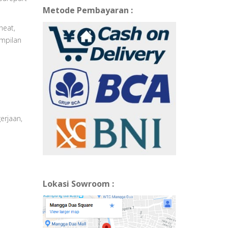
Metode Pembayaran :
heat,
ampilan
erjaan,
Lokasi Sowroom :