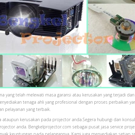
ma yang telah melewati masa garansi atau kerusakan yang terjadi dan
menyediakan tenaga ahli yang profesional dengan proses perbaikan ya
an pelayanan yang terbaik.
ala ataupun kerusakan pada projector anda.Segera hubungi dan konsul
ojector anda. Bengkelprojector.com sebagai pusat jasa service proje
nyak keuntungan pada pelangannya. Kami juga menyediakan setiap s