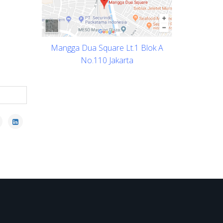
Mangga Dua Square Lt.1 Blok A
No.110 Jakarta
ext