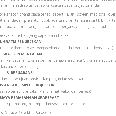
 akan menjadi solusi setiap kerusakan pada projector anda.
 Panasonic yang biasa terjadi seperti : Blank screen, mati total, over
 mati mendadak, prematur, tidak ada tampilan, tampilan bintik-bintik, t
 kedip, tampilan bergetar, tampilan bergaris, cleaning over houl.
elayanan terbaik yang dapat kami berikan ;
1. GRATIS PENGECEKAN
rojector (hemat biaya pengecekan dan tidak perlu takut kemahalan)
2. GRATIS PEMBATALAN
 (Pengecekan ... kami berikan penawaran ... Jika OK kami lanjut peng
Jika cancel free of charge
3. BERGARANSI
tiap persetujuan service dan pergantian sparepart.
TIS ANTAR JEMPUT PROJECTOR
 setiap terjadi transaksi (Menghemat waktu dan tenaga)
S BIAYA PEMASANGAN SPAREPART
 setiap pemasangan Lampu dan sparepart projector.
list Service Proyektor Panasonic