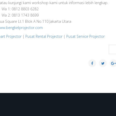
atau kunjungi kami workshop kami untuk informasi lebih lengkap.
Wa 1: 0812 8803 6282
Wa 2: 0813 1743 8699
ua Square Lt.1 Blok A No.110 Jakarta Utara
ww.bengkelprojector.com
art Projector
|
Pusat Rental Projector
|
Pusat Service Projector
N