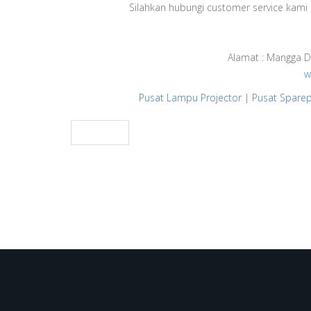
Silahkan hubungi customer service kami 
Alamat : Mangga D
w
Pusat Lampu Projector
|
Pusat Sparep
PREV