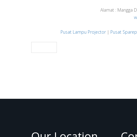
Alamat : Mangga D
w
Pusat Lampu Projector
|
Pusat Sparep
PREV
Our Location
Co