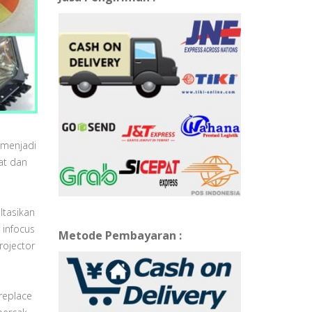
 menjadi
at dan
ltasikan
 infocus
Metode Pembayaran :
rojector
 replace