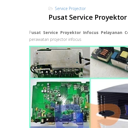
Service Projector
Pusat Service Proyekto
P
usat Service Proyektor Infocus Pelayanan 
perawatan projector infocus