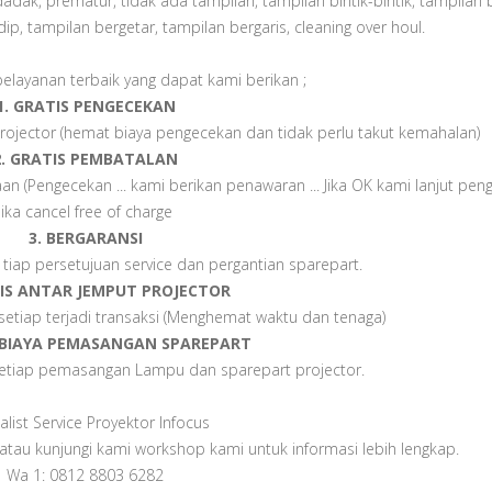
ndadak, prematur, tidak ada tampilan, tampilan bintik-bintik, tampilan 
ip, tampilan bergetar, tampilan bergaris, cleaning over houl.
elayanan terbaik yang dapat kami berikan ;
1. GRATIS PENGECEKAN
rojector (hemat biaya pengecekan dan tidak perlu takut kemahalan)
2. GRATIS PEMBATALAN
 (Pengecekan ... kami berikan penawaran ... Jika OK kami lanjut peng
Jika cancel free of charge
3. BERGARANSI
tiap persetujuan service dan pergantian sparepart.
TIS ANTAR JEMPUT PROJECTOR
 setiap terjadi transaksi (Menghemat waktu dan tenaga)
S BIAYA PEMASANGAN SPAREPART
 setiap pemasangan Lampu dan sparepart projector.
alist Service Proyektor Infocus
atau kunjungi kami workshop kami untuk informasi lebih lengkap.
Wa 1: 0812 8803 6282