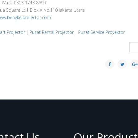
Wa 2: 0813 1743 8699
ua Square Lt.1 Blok A No.110 Jakarta Utara
ww.bengkelprojector.com
art Projector
|
Pusat Rental Projector
|
Pusat Service Proyektor
N
ntact Us
Our Product