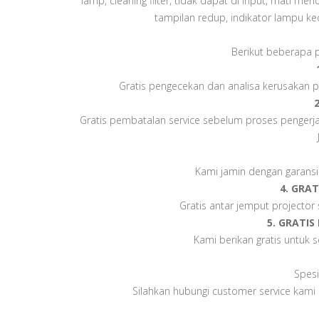
lamp, cleaning filter, tidak dapat di input, mati me
tampilan redup, indikator lampu ked
Berikut beberapa p
Gratis pengecekan dan analisa kerusakan p
Gratis pembatalan service sebelum proses pengerjaan
Kami jamin dengan garansi 
4. GRA
Gratis antar jemput projector
5. GRATI
Kami berikan gratis untuk
Spesi
Silahkan hubungi customer service kami 