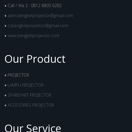
♦ Call / Wa 2 : 0812 8803 6282
♦
adm.bengkelprojector@gmail.com
♦
csbengkelproyektor@gmail.com
♦
www.bengkelprojector.com
Our Product
♦ PROJECTOR
♦
LAMPU PROJECTOR
♦
SPAREPART PROJECTOR
♦
ACCESORIES PROJECTOR
Our Service