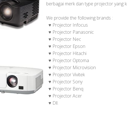
berbagai merk dan type projector yang 
We provide the following brands :
♥
Projector Infocus
♥
Projector Panasonic
♥
Projector Nec
♥
Projector Epson
♥
Projector Hitachi
♥
Projector Optoma
♥
Projector Microvision
♥
Projector Vivitek
♥
Projector Sony
♥
Projector Benq
♥
Projector Acer
♥
Dll.