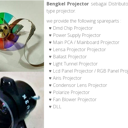
Bengkel Projector
sebagai Distribut
type projector.
we provide the following spareparts :
♥ Dmd Chip Projector
♥ Power Supply Projector
♥ Main PCA / Mainboard Projector
♥ Lensa Projector Projector
♥ Ballast Projector
♥ Light Tunnel Projector
♥ Lcd Panel Projector / RGB Panel Pro
♥ Airis Projector
♥ Condensor Lens Projector
♥ Polarize Projector
♥ Fan Blower Projector
♥ DLL