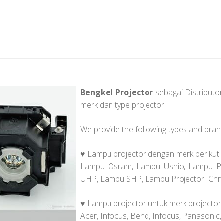
Bengkel Projector
sebagai Distribut
merk dan type projector.
We provide the following types and bran
♥ Lampu projector dengan merk berikut 
Lampu Osram, Lampu Ushio, Lampu Ph
UHP, Lampu SHP, Lampu Projector Chris
♥ Lampu projector untuk merk projector 
Acer, Infocus, Benq, Infocus, Panasonic