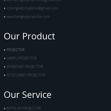
♦
csbengkelproyektor@gmail.com
♦
www.bengkelprojector.com
Our Product
♦ PROJECTOR
♦
LAMPU PROJECTOR
♦
SPAREPART PROJECTOR
♦
ACCESORIES PROJECTOR
Our Service
♦
INSTALASI PROJECTOR