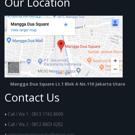
Our Location
Mangga Dua Square Lt.1 Blok A No.110 Jakarta Utara
Contact Us
♦ Call / Wa 1 : 0813 1743 8699
♦ Call / Wa 2 : 0812 8803 6282
♦
adm.bengkelprojector@gmail.com